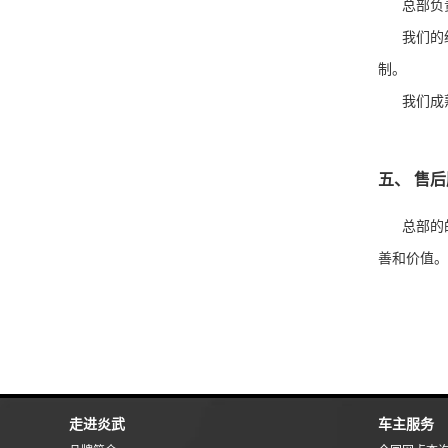
总部负责
我们的经
制。
我们成熟
五、 售
总部的的
善和价值
走进炎武
车主服务